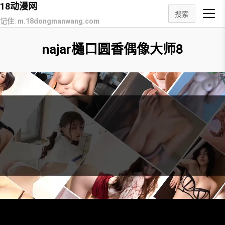
18动漫网
搜索
记住: m.18dongmanwang.com
najar樋口圆香偶像大师8