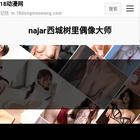
18动漫网
搜索
记住: m.18dongmanwang.com
najar西城树里偶像大师