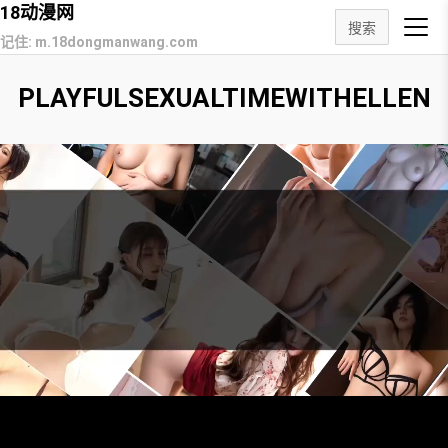
18动漫网
搜索
记住: m.18dongmanwang.com
PLAYFULSEXUALTIMEWITHELLEN