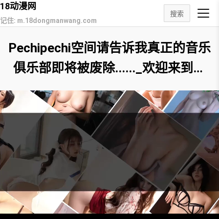
18动漫网
搜索
记住: m.18dongmanwang.com
Pechipechi空间请告诉我真正的音乐
俱乐部即将被废除......_欢迎来到音
乐俱乐部带有Live2D动画HaiKanoLa
pingris-