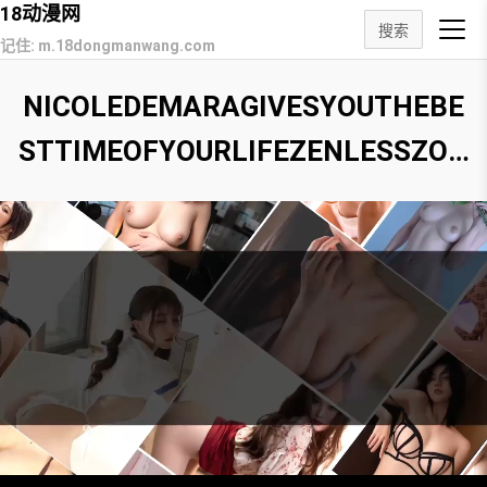
18动漫网
搜索
记住: m.18dongmanwang.com
NICOLEDEMARAGIVESYOUTHEBE
STTIMEOFYOURLIFEZENLESSZON
EZEROHENTAI